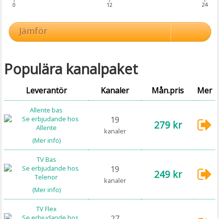
0
12
24
Jämför
Populära kanalpaket
Leverantör
Kanaler
Mån.pris
Mer
Allente bas
19
279 kr
kanaler
(Mer info)
TV Bas
19
249 kr
kanaler
(Mer info)
TV Flex
27