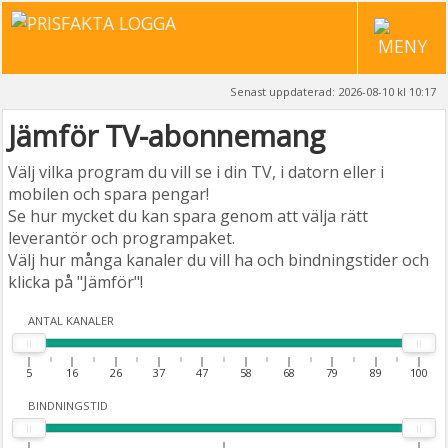
Senast uppdaterad: 2026-08-10 kl 10:17
Jämför TV-abonnemang
Välj vilka program du vill se i din TV, i datorn eller i
mobilen och spara pengar!
Se hur mycket du kan spara genom att välja rätt
leverantör och programpaket.
Välj hur många kanaler du vill ha och bindningstider och
klicka på "Jämför"!
ANTAL KANALER
5
16
26
37
47
58
68
79
89
100
BINDNINGSTID