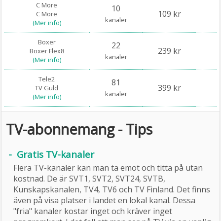
C More
10
109 kr
C More
kanaler
(Mer info)
Boxer
22
239 kr
Boxer Flex8
kanaler
(Mer info)
Tele2
81
399 kr
TV Guld
kanaler
(Mer info)
TV-abonnemang - Tips
-
Gratis TV-kanaler
Flera TV-kanaler kan man ta emot och titta på utan
kostnad. De är SVT1, SVT2, SVT24, SVTB,
Kunskapskanalen, TV4, TV6 och TV Finland. Det finns
även på visa platser i landet en lokal kanal. Dessa
"fria" kanaler kostar inget och kräver inget